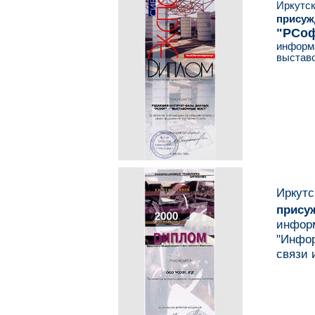
Иркут
прису
"РСо
инфор
выставо
Иркут
прису
инфо
"Инфо
связи 