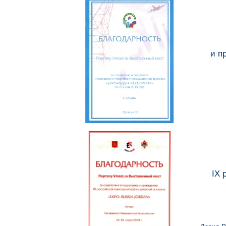
и п
IX 