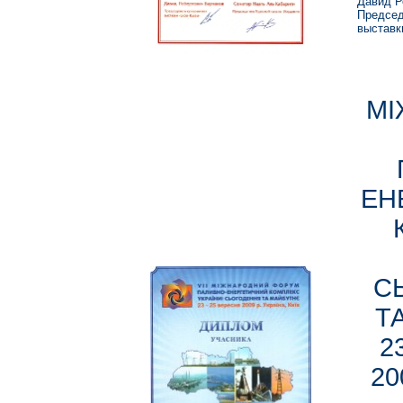
Давид Р
Председ
выставк
MI
ЕН
С
Т
2
20