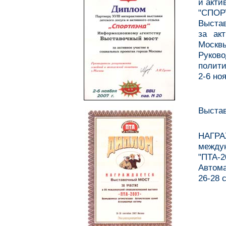
и акти
"СПО
Выста
за ак
Москв
Руков
полити
2-6 но
Выстав
НАГР
межд
"ПТА
Автома
26-28 