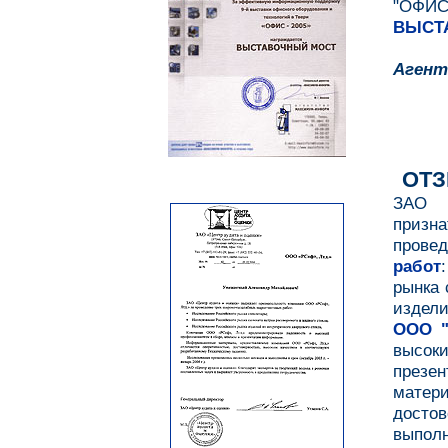
"ОФИС-
ВЫСТ
Агент
ОТЗ
ЗА
призн
прове
работ
рынка 
издели
ООО "
высок
през
мате
досто
выпол