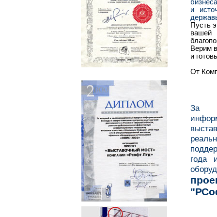
бизнеса
и исто
держав
Пусть э
вашей
благопо
Верим в
и готов
От Комп
За м
инфор
выстав
реаль
поддер
года 
обору
прое
"РСо