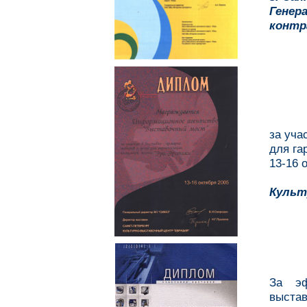
Гене
контр
за уча
для га
13-16 
Культ
За эф
выстав