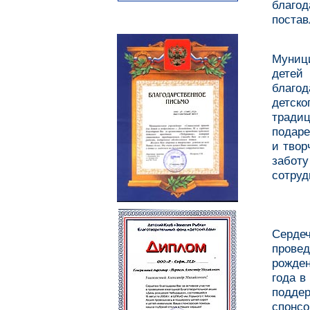
благод
постав
Муниц
детей
благод
детско
тради
подаре
и твор
забо
сотруд
Серде
провед
рожде
года в
подде
спонс