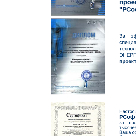
прое
"РСо
За эф
специ
техн
ЭНЕРГ
проек
Настоящ
РСофт,
за пре
тысячел
Ваша ор