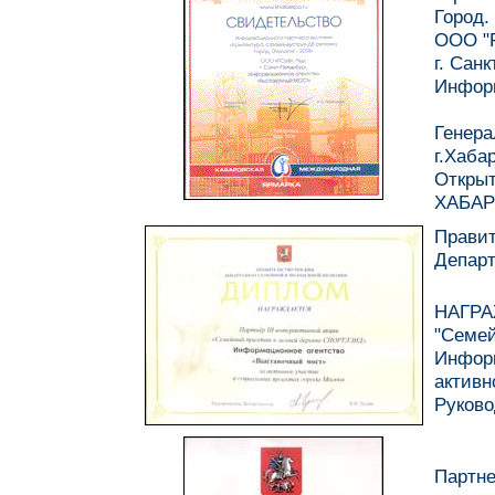
Город.
ООО "Р
г. Санк
Информ
Генера
г.Хаба
Открыт
ХАБА
Правит
Департ
НАГРАЖ
"Семе
Инфор
активн
Руково
Партне