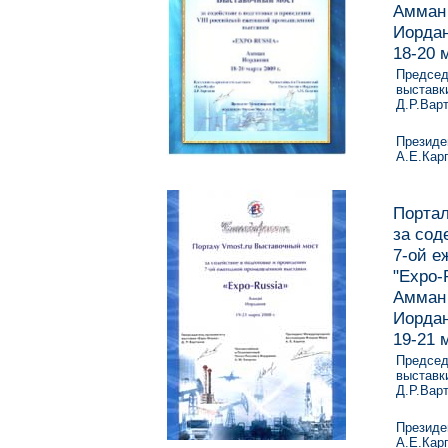
Амман
Иорда
18-20 м
Председ
выставки
Д.Р.Вар
Президе
А.Е.Кар
Портал
за сод
7-ой е
"Expo-
Амман
Иорда
19-21 м
Председ
выставки
Д.Р.Вар
Президе
А.Е.Кар