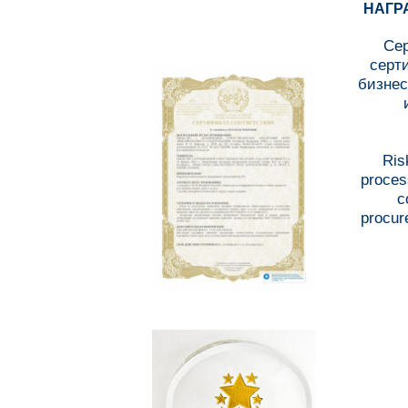
НАГР
Се
серт
бизнес
Ris
proces
c
procur