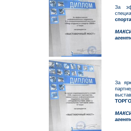
За эф
специ
спорта
МАКС
агент
За яр
партн
выста
ТОРГО
МАКС
агент