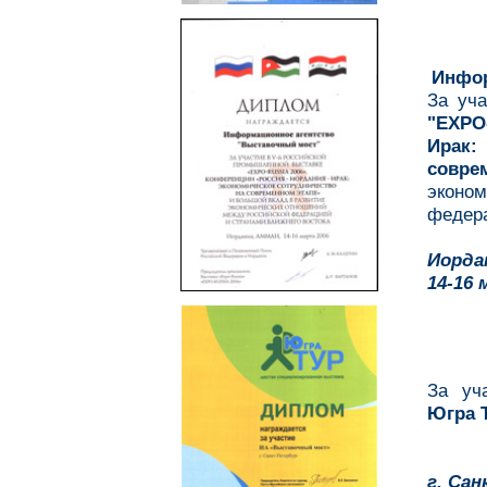
Инфо
За уч
"EXPO
Ирак
совре
экон
федера
Иорда
14-16 
За уч
Югра 
г. Са