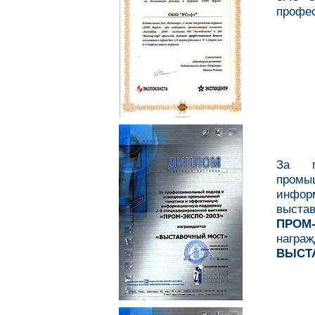
профес
За п
пром
инфор
выстав
ПРОМ-
награж
ВЫСТ