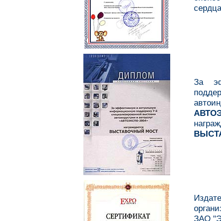
сердца
За эф
подд
автоин
АВТОЭ
награж
ВЫСТ
Издат
органи
ЗАО "Э