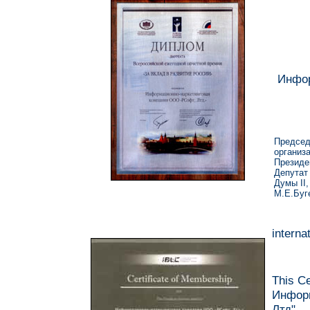
Инфор
Председ
организ
Президе
Депутат
Думы II,
М.Е.Буг
interna
This Ce
Инфор
Лтд",