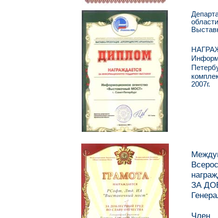
Департ
област
Выставк
НАГРА
Информ
Петерб
компле
2007г.
Между
Всерос
награж
ЗА ДО
Генера
Член