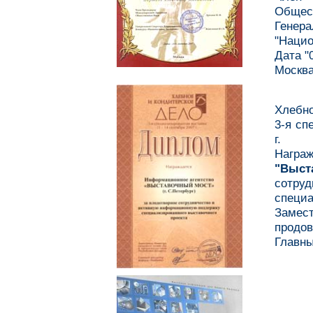
Общест
Генер
"Нацио
Дата "0
Москв
Хлебно
3-я сп
г.
Наг
"Выст
сотруд
специа
Замес
продов
Главны