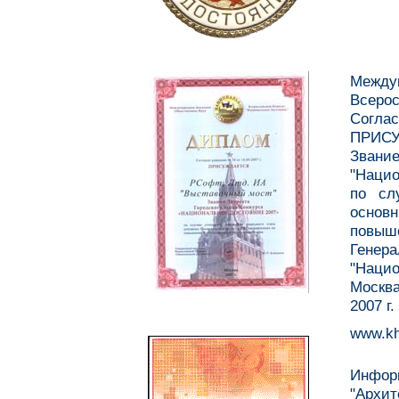
Между
Всерос
Согл
ПРИСУ
Зван
"Нацио
по сл
основн
повыше
Генер
"Нацио
Москв
2007 г.
www.kh
Информ
"Архит