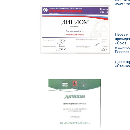
www.sta
Первый 
президе
«Союз
машинос
России»
Директо
«Станко