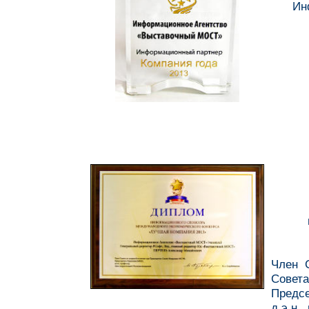
Ин
Член 
Совет
Предс
д.э.н.