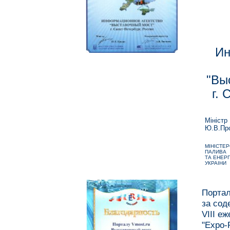
Ин
"Вы
г. 
Miнicтp
Ю.В.Пр
МIНIСТЕ
ПАЛИВА
ТА ЕНЕР
УКРАIНИ
Портал
за сод
VIII е
"Expo-