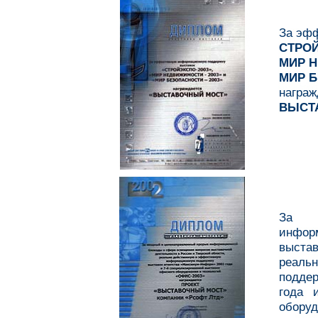
За эф
СТРОЙ
МИР Н
МИР Б
награж
ВЫСТ
За м
инфор
выстав
реаль
поддер
года 
обору