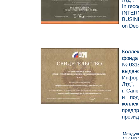
In recog
INTER
BUSIN
on Dec
Коллек
фонда 
№ 031
выдано
Инфор
Лтд",
г. Санк
и под
колле
предпр
презид
Междуна
СТАНК