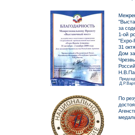
Межрег
"Выста
за сод
1-ой р
"Expo-
31 окт
Дом за
Чрезв
Россий
Н.В.Па
Председ
Д.Р.Вар
По рез
досто
Агенс
медаль