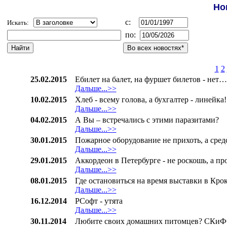
Но
c:
Искать:
по:
1
2
25.02.2015
Ебилет на балет, на фуршет билетов - нет…
Дальше...>>
10.02.2015
Хлеб - всему голова, а бухгалтер - линейка!
Дальше...>>
04.02.2015
А Вы – встречались с этими паразитами?
Дальше...>>
30.01.2015
Пожарное оборудование не прихоть, а сре
Дальше...>>
29.01.2015
Аккордеон в Петербурге - не роскошь, а пр
Дальше...>>
08.01.2015
Где остановиться на время выставки в Кро
Дальше...>>
16.12.2014
РСофт - утята
Дальше...>>
30.11.2014
Любите своих домашних питомцев? СКиФФ