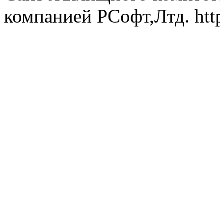
компанией РСофт,Лтд. http