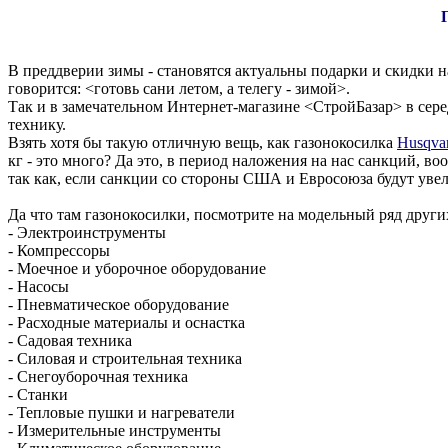
В преддверии зимы - становятся актуальны подарки и скидки н
говорится: <готовь сани летом, а телегу - зимой>.
Так и в замечательном Интернет-магазине <СтройБазар> в сер
технику.
Взять хотя бы такую отличную вещь, как газонокосилка
Husqva
кг - это много? Да это, в период наложения на нас санкций, в
так как, если санкции со стороны США и Евросоюза будут увели
Да что там газонокосилки, посмотрите на модельный ряд други
- Электроинструменты
- Компрессоры
- Моечное и уборочное оборудование
- Насосы
- Пневматическое оборудование
- Расходные материалы и оснастка
- Садовая техника
- Силовая и строительная техника
- Снегоуборочная техника
- Станки
- Тепловые пушки и нагреватели
- Измерительные инструменты