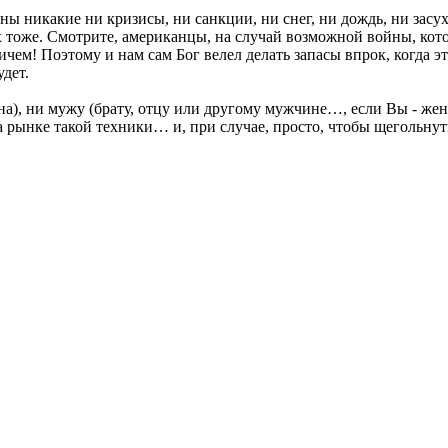
шны никакие ни кризисы, ни санкции, ни снег, ни дождь, ни засу
х тоже. Смотрите, американцы, на случай возможной войны, котор
м! Поэтому и нам сам Бог велел делать запасы впрок, когда эт
дет.
на), ни мужу (брату, отцу или другому мужчине…, если Вы - женщ
т на рынке такой техники… и, при случае, просто, чтобы щегольн