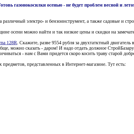
Готовь газонокосилки осенью - не будет проблем весной и лето
а различный электро- и бензоинструмент, а также садовые и стр
едине осени можно найти и так низкие цены и скидки на замеча
rna 128R
. Скажите, разве 9554 рубля за двухтатктный двигатель в
ообще, можно сказать - даром! И надо отдать должное СтройБазар
чиваться - нам с Вами придется скоро косить траву старой добр
х предметов, представленных в Интернет-магазине. Тут есть: