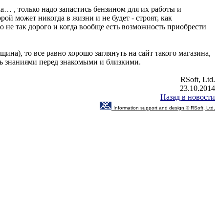
ха… , только надо запастись бензином для их работы и
ой может никогда в жизни и не будет - строят, как
о не так дорого и когда вообще есть возможность приобрести
ина), то все равно хорошо заглянуть на сайт такого магазина,
уть знаниями перед знакомыми и близкими.
RSoft, Ltd.
23.10.2014
Назад в новости
Information support and design © RSoft, Ltd.