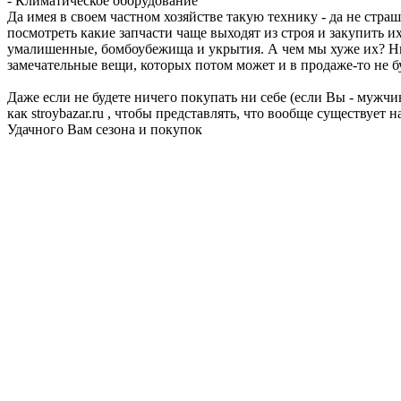
- Климатическое оборудование
Да имея в своем частном хозяйстве такую технику - да не стра
посмотреть какие запчасти чаще выходят из строя и закупить и
умалишенные, бомбоубежища и укрытия. А чем мы хуже их? Ниче
замечательные вещи, которых потом может и в продаже-то не бу
Даже если не будете ничего покупать ни себе (если Вы - мужчи
как stroybazar.ru , чтобы представлять, что вообще существуе
Удачного Вам сезона и покупок