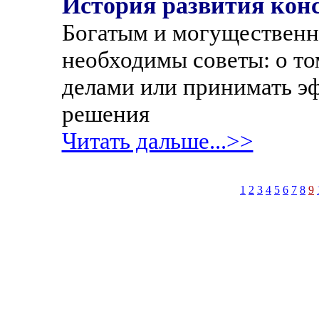
История развития кон
Богатым и могущественн
необходимы советы: о то
делами или принимать э
решения
Читать дальше...>>
1
2
3
4
5
6
7
8
9