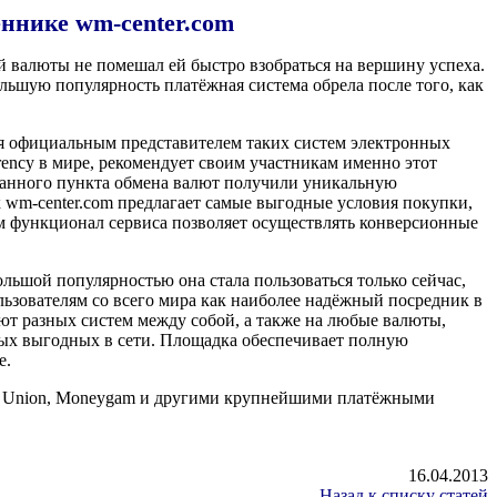
ннике wm-center.com
й валюты не помешал ей быстро взобраться на вершину успеха.
ьшую популярность платёжная система обрела после того, как
я официальным представителем таких систем электронных
urrency в мире, рекомендует своим участникам именно этот
и данного пункта обмена валют получили уникальную
wm-center.com предлагает самые выгодные условия покупки,
м функционал сервиса позволяет осуществлять конверсионные
льшой популярностью она стала пользоваться только сейчас,
ользователям со всего мира как наиболее надёжный посредник в
т разных систем между собой, а также на любые валюты,
мых выгодных в сети. Площадка обеспечивает полную
е.
tern Union, Moneygam и другими крупнейшими платёжными
16.04.2013
Назад к списку статей