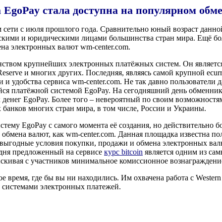
 EgoPay стала доступна на популярном обме
 сети с июля прошлого года. Сравнительно юный возраст данно
скими и юридическими лицами большинства стран мира. Ещё бол
ена электронных валют wm-center.com.
нством крупнейших электронных платёжных систем. Он являетс
y Reserve и многих других. Последняя, являясь самой крупной ec
и и удобства сервиса wm-center.com. Не так давно пользовател
ся платёжной системой EgoPay. На сегодняшний день обменник 
денег EgoPay. Более того – невероятный по своим возможностя
анков многих стран мира, в том числе, России и Украины.
ему EgoPay с самого момента её создания, но действительно бо
с обмена валют, как wm-center.com. Данная площадка известна п
 выгодные условия покупки, продажи и обмена электронных валю
годня предложенный на сервисе
курс bitcoin
является одним из са
ыскивая с участников минимальное комиссионное вознаграждени
ое время, где бы вы ни находились. Им охвачена работа с Wes
и системами электронных платежей.