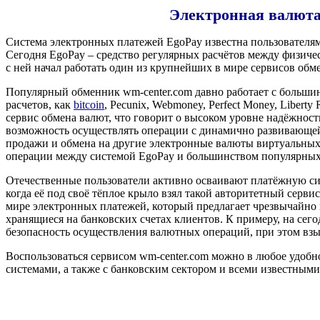
Электронная валюта
Система электронных платежей EgoPay известна пользователям
Сегодня EgoPay – средство регулярных расчётов между физиче
с ней начал работать один из крупнейших в мире сервисов обм
Популярный обменник wm-center.com давно работает с больши
расчетов, как
bitcoin
, Pecunix, Webmoney, Perfect Money, Libert
сервис обмена валют, что говорит о высоком уровне надёжност
возможность осуществлять операции с динамично развивающей
продажи и обмена на другие электронные валюты виртуальных 
операции между системой EgoPay и большинством популярных б
Отечественные пользователи активно осваивают платёжную сист
когда её под своё тёплое крыло взял такой авторитетный серви
мире электронных платежей, который предлагает чрезвычайно
хранящиеся на банковских счетах клиентов. К примеру, на се
безопасность осуществления валютных операций, при этом вз
Воспользоваться сервисом wm-center.com можно в любое удобн
системами, а также с банковским сектором и всеми известным