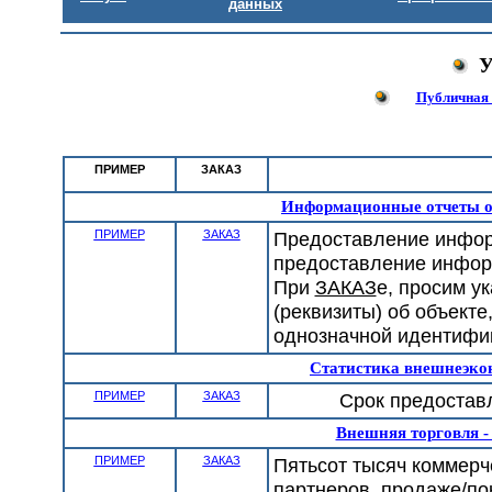
данных
У
Публичная 
ПРИМЕР
ЗАКАЗ
Информационные отчеты о
ПРИМЕР
ЗАКАЗ
Предоставление информа
предоставление инфор
При
ЗАКАЗ
е, просим у
(реквизиты) об объекте
однозначной идентифи
Статистика внешнеэко
ПРИМЕР
ЗАКАЗ
Срок предоставл
Внешняя торговля -
ПРИМЕР
ЗАКАЗ
Пятьсот тысяч коммерч
партнеров, продаже/по