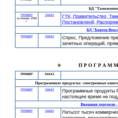
БД "Таможенное
ПРИМЕР
ЗАКАЗ
ГТК, Правительство, Там
за январь 1996
Постановленй, Распоряже
г.
БД "Бартер Векс
ПРИМЕР
ЗАКАЗ
Спрос, Предложение пре
зачетных операций, пря
П Р О Г Р А М 
ПРИМЕР
ЗАКАЗ
Программные продукты: электронные книги,
ПРИМЕР
ЗАКАЗ
Программные продукты Р
настоящее время не по
Внешняя торговля -
ПРИМЕР
ЗАКАЗ
Пятьсот тысяч коммерче
партнеров, продаже/поку