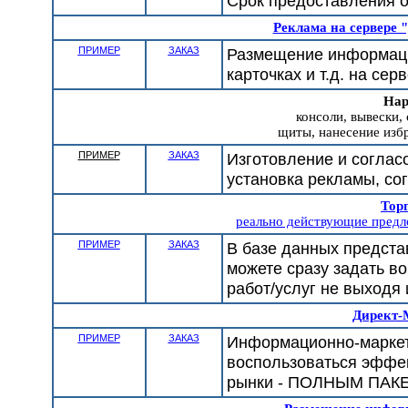
Срок предоставления от
Реклама на сервере
ПРИМЕР
ЗАКАЗ
Размещение информации
карточках и т.д. на се
Нар
консоли, вывески,
щиты, нанесение избр
ПРИМЕР
ЗАКАЗ
Изготовление и соглас
установка рекламы, со
Тор
реально действующие предло
ПРИМЕР
ЗАКАЗ
В базе данных предст
можете сразу задать в
работ/услуг не выходя 
Директ-
ПРИМЕР
ЗАКАЗ
Информационно-маркет
воспользоваться эффе
рынки - ПОЛНЫМ ПАК