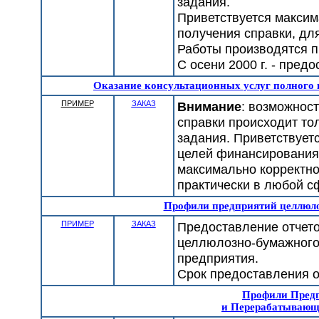
задания.
Приветствуется макси
получения справки, дл
Работы производятся п
С осени 2000 г. - пред
Оказание консультационных услуг полного 
ПРИМЕР
ЗАКАЗ
Внимание
: возможнос
справки происходит то
задания. Приветствует
целей финансирования 
максимально корректно
практически в любой с
Профили предприятий целлюл
ПРИМЕР
ЗАКАЗ
Предоставление отчето
целлюлозно-бумажного
предприятия.
Срок предоставления от
Профили Пред
и Перерабатываю