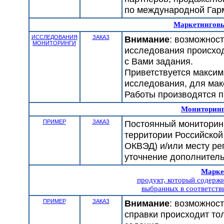
по международной Гар
Маркетинговы
ИССЛЕДОВАНИЯ
ЗАКАЗ
Внимание
: возможнос
МОНИТОРИНГИ
исследования происход
с Вами задания.
Приветствуется макси
исследования, для мак
Работы производятся п
Мониторинг
ПРИМЕР
ЗАКАЗ
Постоянный мониторинг
территории Российской
ОКВЭД) и/или месту ре
уточнение дополнитель
Марке
продукт, который содержи
выбранных в соответстви
ПРИМЕР
ЗАКАЗ
Внимание
: возможнос
справки происходит то