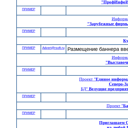
"ПрофИнфоИ
ПРИМЕР
Информа
"Зарубежные фирмы
ПРИМЕР
Ку
ПРИМЕР
Advert@rsoft.ru
Размещение баннера вве
Информа
"Выставо
ПРИМЕР
Проект "
Единое информа
Северо-З
БД"
Ведущие предприят
ПРИМЕР
Проект "
Ба
ПРИМЕР
Приглашаем С
на любой 