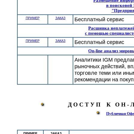
Размещение инфор
в поисковой 
"Предприя
ПРИМЕР
ЗАКАЗ
Бесплатный сервис
Расшивка неплатежей
с помощью специалист
ПРИМЕР
ЗАКАЗ
Бесплатный сервис
On-line анализ миро
Аналитики IGM предлаг
рыночных действий, вп
торговле теми или ин
рекомендации на покупк
Д О С Т У П К О Н - 
Публичная Офер
ПРИМЕР
ЗАКАЗ