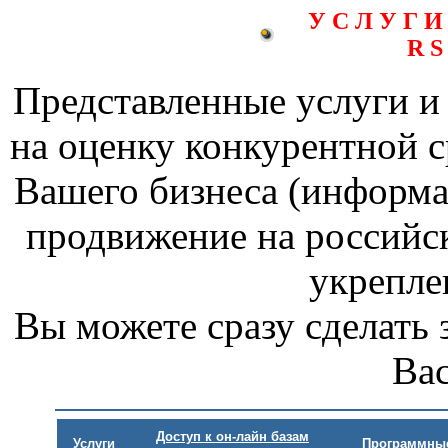
У С Л У Г 
R S o
Представленные услуги и 
на оценку конкурентной с
Вашего бизнеса (информа
продвижение на российс
укрепле
Вы можете сразу сделать 
Ва
Доступ к он-лайн базам
Услуги
Программны