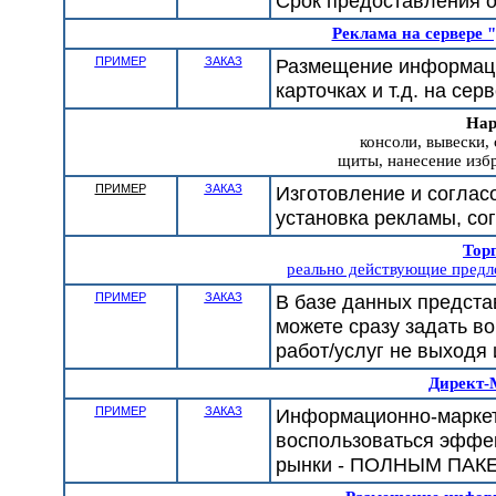
Срок предоставления от
Реклама на сервере
ПРИМЕР
ЗАКАЗ
Размещение информации
карточках и т.д. на се
Нар
консоли, вывески,
щиты, нанесение избр
ПРИМЕР
ЗАКАЗ
Изготовление и соглас
установка рекламы, со
Тор
реально действующие предло
ПРИМЕР
ЗАКАЗ
В базе данных предст
можете сразу задать в
работ/услуг не выходя 
Директ-
ПРИМЕР
ЗАКАЗ
Информационно-маркет
воспользоваться эффе
рынки - ПОЛНЫМ ПАК