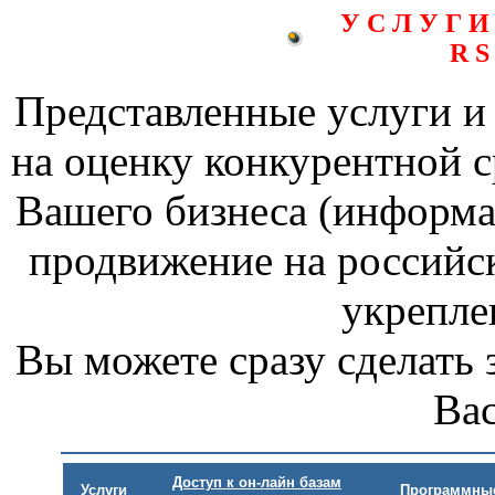
У С Л У Г 
R S o
Представленные услуги и 
на оценку конкурентной с
Вашего бизнеса (информа
продвижение на российс
укрепле
Вы можете сразу сделать 
Ва
Доступ к он-лайн базам
Услуги
Программны