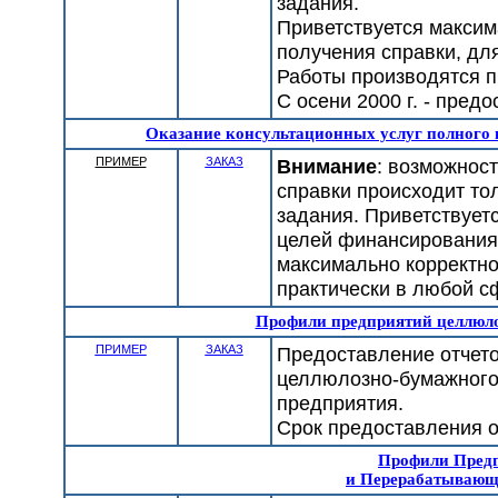
задания.
Приветствуется макси
получения справки, дл
Работы производятся п
С осени 2000 г. - пред
Оказание консультационных услуг полного 
ПРИМЕР
ЗАКАЗ
Внимание
: возможнос
справки происходит то
задания. Приветствует
целей финансирования 
максимально корректно
практически в любой с
Профили предприятий целлюл
ПРИМЕР
ЗАКАЗ
Предоставление отчето
целлюлозно-бумажного
предприятия.
Срок предоставления от
Профили Пред
и Перерабатываю