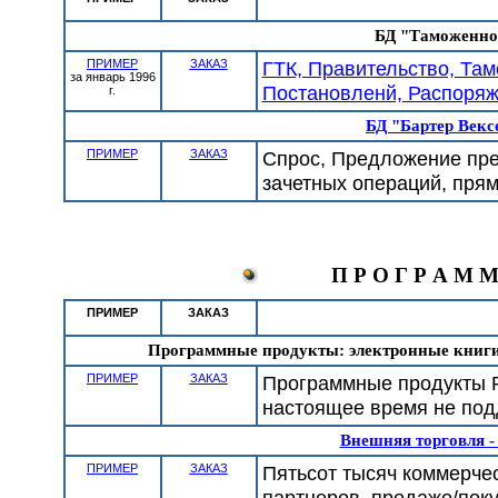
БД "Таможенное
ПРИМЕР
ЗАКАЗ
ГТК, Правительство, Там
за январь 1996
Постановленй, Распоряже
г.
БД "Бартер Векс
ПРИМЕР
ЗАКАЗ
Спрос, Предложение пре
зачетных операций, пря
П Р О Г Р А М 
ПРИМЕР
ЗАКАЗ
Программные продукты: электронные книги,
ПРИМЕР
ЗАКАЗ
Программные продукты Р
настоящее время не по
Внешняя торговля -
ПРИМЕР
ЗАКАЗ
Пятьсот тысяч коммерче
партнеров, продаже/поку