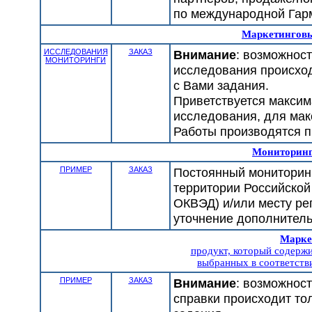
по международной Гар
Маркетинговы
ИССЛЕДОВАНИЯ
ЗАКАЗ
Внимание
: возможнос
МОНИТОРИНГИ
исследования происход
с Вами задания.
Приветствуется макси
исследования, для мак
Работы производятся п
Мониторинг
ПРИМЕР
ЗАКАЗ
Постоянный мониторинг
территории Российской
ОКВЭД) и/или месту ре
уточнение дополнитель
Марке
продукт, который содержи
выбранных в соответстви
ПРИМЕР
ЗАКАЗ
Внимание
: возможнос
справки происходит то