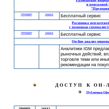
Размещение инфор
в поисковой 
"Предприя
ПРИМЕР
ЗАКАЗ
Бесплатный сервис
Расшивка неплатежей
с помощью специалист
ПРИМЕР
ЗАКАЗ
Бесплатный сервис
On-line анализ миро
Аналитики IGM предлаг
рыночных действий, вп
торговле теми или ин
рекомендации на покупк
Д О С Т У П К О Н - 
Публичная Офер
ПРИМЕР
ЗАКАЗ