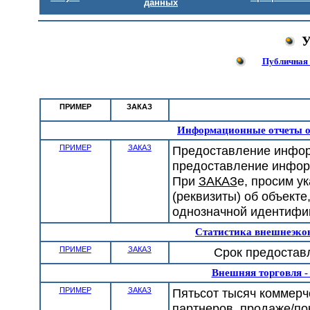
данных
У
Публичная 
ПРИМЕР
ЗАКАЗ
Информационные отчеты о
ПРИМЕР
ЗАКАЗ
Предоставление информа
предоставление инфор
При
ЗАКАЗ
е, просим у
(реквизиты) об объекте
однозначной идентифи
Статистика внешнеэко
ПРИМЕР
ЗАКАЗ
Срок предоставл
Внешняя торговля -
ПРИМЕР
ЗАКАЗ
Пятьсот тысяч коммерч
партнеров, продаже/по