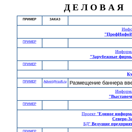
Д Е Л О В А Я
ПРИМЕР
ЗАКАЗ
Инфо
"ПрофИнфоИ
ПРИМЕР
Информа
"Зарубежные фирмы
ПРИМЕР
Ку
ПРИМЕР
Advert@rsoft.ru
Размещение баннера вве
Информа
"Выставо
ПРИМЕР
Проект "
Единое информа
Северо-З
БД"
Ведущие предприят
ПРИМЕР